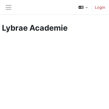
Ga naar hoofdinhoud
Login
Zijpaneel
Lybrae Academie